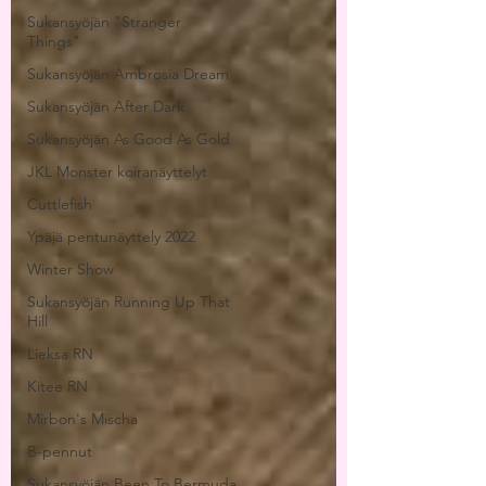
Sukansyöjän "Stranger
Things"
Sukansyöjän Ambrosia Dream
Sukansyöjän After Dark
Sukansyöjän As Good As Gold
JKL Monster koiranäyttelyt
Cuttlefish
Ypäjä pentunäyttely 2022
Winter Show
Sukansyöjän Running Up That
Hill
Lieksa RN
Kitee RN
Mirbon's Mischa
B-pennut
Sukansyöjän Been To Bermuda