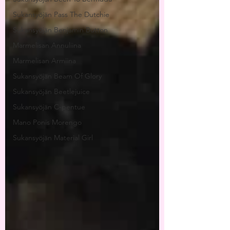
Sukansyöjän Pass The Dutchie
Sukansyöjän Benjamin Button
Marmelisan Annuliina
Marmelisan Armiina
Sukansyöjän Beam Of Glory
Sukansyöjän Beetlejuice
Sukansyöjän C-pentue
Mano Ponis Morengo
Sukansyöjän Material Girl