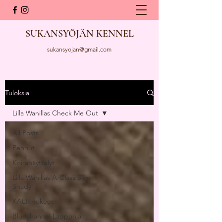
SUKANSYÖJÄN KENNEL
sukansyojan@gmail.com
Tuloksia
Lilla Wanillas Check Me Out
All Posts
Pennut
Koiranäyttelyt
Lilla Wanillas A-Class Slim
Shady
KAER-kokeet
Bluechannel Lapponia