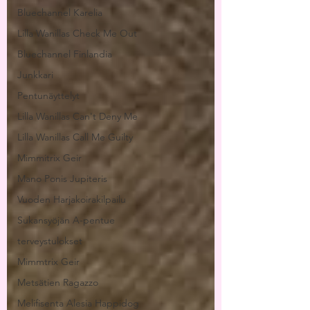
Bluechannel Karelia
Lilla Wanillas Check Me Out
Bluechannel Finlandia
Junkkari
Pentunäyttelyt
Lilla Wanillas Can't Deny Me
Lilla Wanillas Call Me Guilty
Mimmitrix Geir
Mano Ponis Jupiteris
Vuoden Harjakoirakilpailu
Sukansyöjän A-pentue
terveystulokset
Mimmtrix Geir
Metsätien Ragazzo
Melifisenta Alesia Happidog