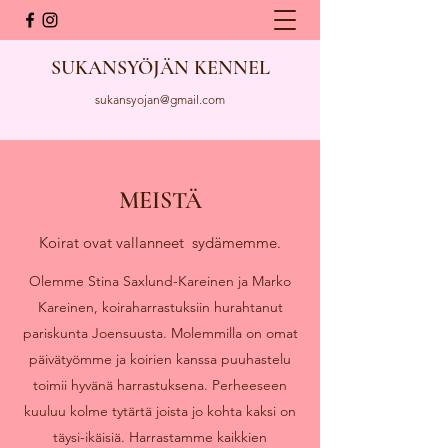
SUKANSYÖJÄN KENNEL
sukansyojan@gmail.com
MEISTÄ
Koirat ovat vallanneet sydämemme.
Olemme Stina Saxlund-Kareinen ja Marko
Kareinen, koiraharrastuksiin hurahtanut
pariskunta Joensuusta. Molemmilla on omat
päivätyömme ja koirien kanssa puuhastelu
toimii hyvänä harrastuksena. Perheeseen
kuuluu kolme tytärtä joista jo kohta kaksi on
täysi-ikäisiä. Harrastamme kaikkien