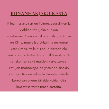
KIINANHARJAKOIRASTA
Kiinanharjakoiran on iloinen, seurallinen ja
viehkeä rotu joka huokuu
mystiikkaa. Kiinanharjakoiran alkuperämaa
on Kiina, mutta Iso-Britannia on rodun
vastuumaa. Vaikkei rodun historia ole
aukoton, pidetään todennäköisenä, että
harjakoirien sekä muiden karvattomien
rotujen menneisyys on yhteinen ainakin
osittain. Kuninkaallisella Han-dynastialla
kerrotaan olleen tällaisia koiria, joita
käytettiin vartioimaan aarteita.
Kiinanharjakoira jakaa mielipiteitä, toiset
inhoaa ja toiset rakastaa, mutta
huomaamatta se ei jää!