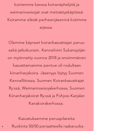
koiriemme kanssa koiranäyttelyitä ja
weimarinseisojat ovat metsästyskäytössä.
Koiramme elävät perheenjäseninä kotimme
arjessa.
Olemme käyneet koirankasvattajan perus-
sekä jatkokurssin. Kennelnimi Sukansyöjän
on myönnetty vuonna 2018 ja ensimmäinen
kasvattamamme pentue oli rodultaan
kiinanharjakoira. Jäsenyys löytyy Suomen
Kennelliitossa, Suomen Koirankasvattajat
Ry:ssä, Weimarinseisojakerhossa, Suomen
Kiinanharjakoirat Ry:ssä ja Pohjois-Karjalan
Kanakoirakerhossa.
Kasvatuksemme peruspilareita:
Ruokinta 50/50 periaatteella raakaruoka