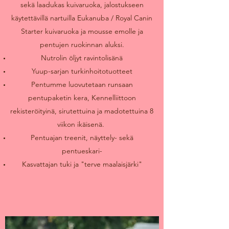
sekä laadukas kuivaruoka, jalostukseen
käytettävillä nartuilla Eukanuba / Royal Canin
Starter kuivaruoka ja mousse emolle ja
pentujen ruokinnan aluksi.
Nutrolin öljyt ravintolisänä
Yuup-sarjan turkinhoitotuotteet
Pentumme luovutetaan runsaan
pentupaketin kera, Kennelliittoon
rekisteröityinä, sirutettuina ja madotettuina 8
viikon ikäisenä.
Pentuajan treenit, näyttely- sekä
pentueskari-
Kasvattajan tuki ja "terve maalaisjärki"