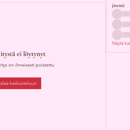
jäsentä
Näytä kai
itystä ei löytynyt
itys on ilmeisesti poistettu
alaa keskusteluun