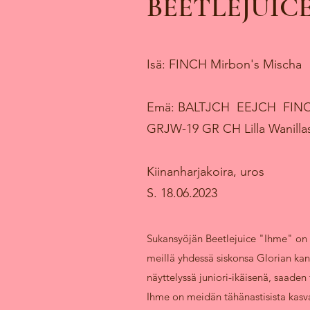
BEETLEJUIC
Isä: FINCH Mirbon's Mischa
Emä: BALTJCH EEJCH FIN
GRJW-19 GR CH Lilla Wanillas
Kiinanharjakoira, uros
S. 18.06.2023
Sukansyöjän Beetlejuice "Ihme" on 
meillä yhdessä siskonsa Glorian kan
näyttelyssä juniori-ikäisenä, saaden 
Ihme on meidän tähänastisista kasv