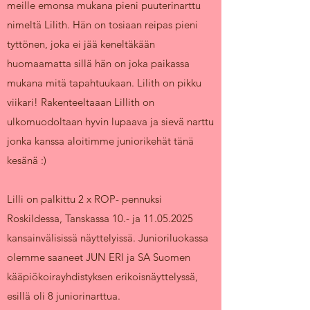
meille emonsa mukana pieni puuterinarttu
nimeltä Lilith. Hän on tosiaan reipas pieni
tyttönen, joka ei jää keneltäkään
huomaamatta sillä hän on joka paikassa
mukana mitä tapahtuukaan. Lilith on pikku
viikari! Rakenteeltaaan Lillith on
ulkomuodoltaan hyvin lupaava ja sievä narttu
jonka kanssa aloitimme juniorikehät tänä
kesänä :)
Lilli on palkittu 2 x ROP- pennuksi
Roskildessa, Tanskassa 10.- ja
11.05.2025
kansainvälisissä näyttelyissä. Junioriluokassa
olemme saaneet JUN ERI ja SA Suomen
kääpiökoirayhdistyksen erikoisnäyttelyssä,
esillä oli 8 juniorinarttua.