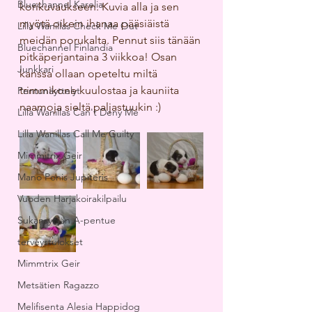
Bluechannel Karelia
korikuvaukseen. Kuvia alla ja sen 
myötä oikein ihanaa pääsiäistä 
Lilla Wanillas Check Me Out
meidän porukalta. Pennut siis tänään 
Bluechannel Finlandia
pitkäperjantaina 3 viikkoa! Osan 
Junkkari
kanssa ollaan opeteltu miltä 
trimmikone kuulostaa ja kauniita 
Pentunäyttelyt
naamoja sieltä paljastuukin :)
Lilla Wanillas Can't Deny Me
Lilla Wanillas Call Me Guilty
Mimmitrix Geir
Mano Ponis Jupiteris
Vuoden Harjakoirakilpailu
Sukansyöjän A-pentue
terveystulokset
Mimmtrix Geir
Metsätien Ragazzo
Melifisenta Alesia Happidog