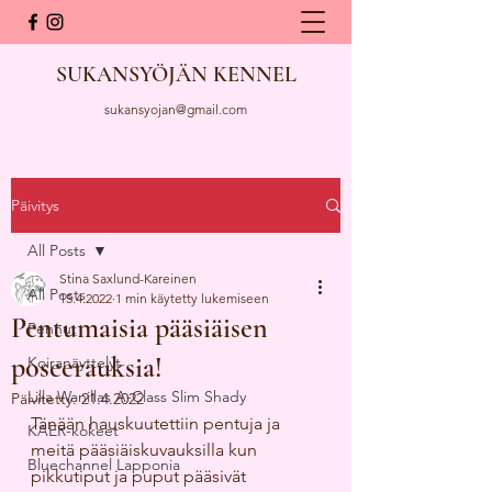
SUKANSYÖJÄN KENNEL
sukansyojan@gmail.com
Päivitys
All Posts
Stina Saxlund-Kareinen
All Posts
15.4.2022
1 min käytetty lukemiseen
Pentumaisia pääsiäisen
Pennut
poseerauksia!
Koiranäyttelyt
Lilla Wanillas A-Class Slim Shady
Päivitetty:
21.4.2022
Tänään hauskuutettiin pentuja ja 
KAER-kokeet
meitä pääsiäiskuvauksilla kun 
Bluechannel Lapponia
pikkutiput ja puput pääsivät 