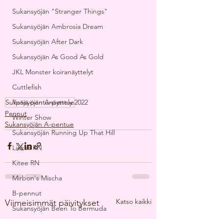
Sukansyöjän "Stranger Things"
Sukansyöjän Ambrosia Dream
Sukansyöjän After Dark
Sukansyöjän As Good As Gold
JKL Monster koiranäyttelyt
Cuttlefish
Sukansyöjän A-pentue
Ypäjä pentunäyttely 2022
Pennut
Winter Show
Sukansyöjän A-pentue
Sukansyöjän Running Up That Hill
Lieksa RN
Kitee RN
Mirbon's Mischa
B-pennut
Katso kaikki
Viimeisimmät päivitykset
Sukansyöjän Been To Bermuda