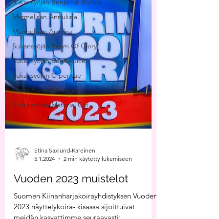
Sukansyöjän Benjamin Button
Marmelisan Annuliina
Marmelisan Armiina
Sukansyöjän Beam Of Glory
Sukansyöjän Beetlejuice
Sukansyöjän C-pentue
Mano Ponis Morengo
Sukansyöjän Material Girl
Stina Saxlund-Kareinen
5.1.2024
2 min käytetty lukemiseen