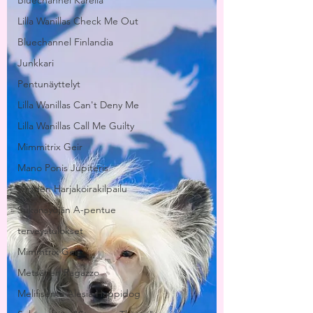
Bluechannel Karelia
Lilla Wanillas Check Me Out
Bluechannel Finlandia
Junkkari
Pentunäyttelyt
Lilla Wanillas Can't Deny Me
Lilla Wanillas Call Me Guilty
Mimmitrix Geir
Mano Ponis Jupiteris
Vuoden Harjakoirakilpailu
Sukansyöjän A-pentue
terveystulokset
Mimmtrix Geir
Metsätien Ragazzo
Melifisenta Alesia Happidog