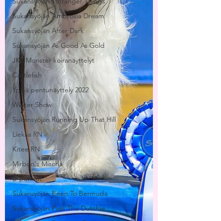
Sukansyöjän "Stranger Things"
Sukansyöjän Ambrosia Dream
Sukansyöjän After Dark
Sukansyöjän As Good As Gold
JKL Monster koiranäyttelyt
Cuttlefish
Ypäjä pentunäyttely 2022
Winter Show
Sukansyöjän Running Up That Hill
Lieksa RN
Kitee RN
Mirbon's Mischa
B-pennut
Sukansyöjän Been To Bermuda
Sukansyöjän Pass The Dutchie