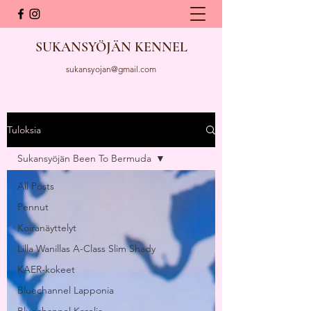
SUKANSYÖJÄN KENNEL
sukansyojan@gmail.com
Tuloksia
Sukansyöjän Been To Bermuda
All Posts
Pennut
Koiranäyttelyt
Lilla Wanillas A-Class Slim Shady
KAER-kokeet
Bluechannel Lapponia